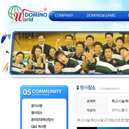
COMPANY
DOMINO&GAME
최고시설 최
도미노월드
최고시설 최신시설 곤지암 리조트!밥