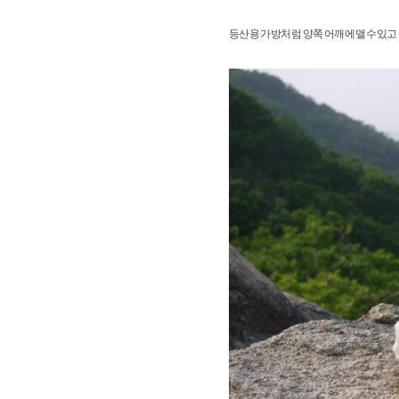
등산용 가방처럼 양쪽 어깨에 맬수있고 