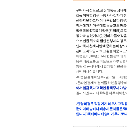
구매자 사정으로, 포장해놓은 상태에
잘못 이해한 경우나 행사가 갑자기 
산하지 못하고 대여나 구입을 한경우
약서에 자기 마음대로 써놓고 초과료를
입금액의 40%를 계약금(위약금)으로
장 다 해놓았거나(인건비가 들어갔음
으로 인한 취소와 할인된 행사의 경우
연재해나 천재지변에 준하는 비상사태
관에도 계약금 제하고 환불해준다고 
배송료 10,000원(CJ-대한통운택배
왕복 배송료를 도미노월드가 부담합니
양관,섬등 시내에서 멀리 떨어진곳은
서에 하셔야합니다.
배송은 결제확인후 2일~3일이며,배
온라인 결제로 결제를 하셨을 경우에
어서 입금했다고 확인을 해주셔야 발송
결재시엔 부가세 10%를 더 주셔야
렌탈의 경우 직접 가지러 오시고 직
뿐이며 배송비나 배송시 문제들은 택
입니다.)택배비나 배송비가 추가로 