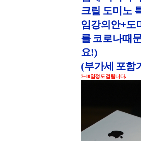
크릴 도미노 
임강의안+도미
를 코로나때
요!)
(부가세 포함
7~10일정도 걸립니다.