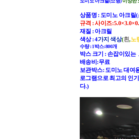
도미노 아크릴(소형)
이상한 
상품명 : 도미노 아크릴(
규격 : 사이즈:5.0×3.0×0
재질 : 아크릴
색상 : 4
가지 색상
(
흰
,
노
수량 : 1박스:800개
박스 크기 : 손잡이있는 보관
배송비:무료
보관박스: 도미노 대여용
로그램으로 최고의 인
다.)