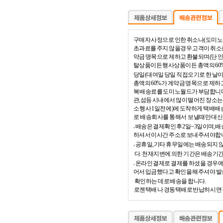
구매자 사정으로 인한 취소나(도미노
초과료를 주지 않을경우 고객이 취소를
약금 명목으로 제하고 환불되며(단 
탈상품이든 행사상품이든 총액의 60
당일(대여일 당일 직접오기로 한 날
총액의 60%가 계약금 명목으로 제하고
복 배송료를 도미노월드가 부담합니다
관,섬등 시내에서 많이 떨어진 장소는
소 행사 1일전에)에 도착하게 택배
로 배송회사를 통해서 보낼때만 대신
배송은 결제확인후 2일~3일이며,배
하셔서 이사간 주소로 보내주셔야합
공휴일,기타 휴무일에는 배송되지 
다. 천재지변에 의한 기간은 배송기
온라인 결제로 결제를 하셨을 경우에
어서 입금했다고 확인을 해주셔야 
확인하는 데로 배송을 합니다.
로젠택배 나 경동택배로 반납하시면 절