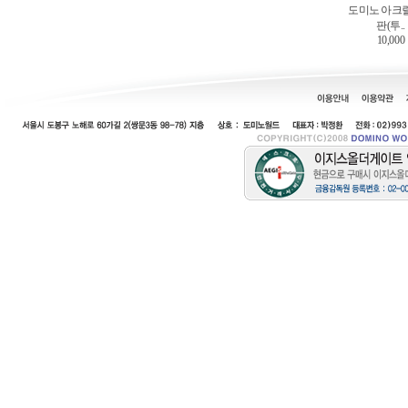
도미노 아크
판(투..
10,000