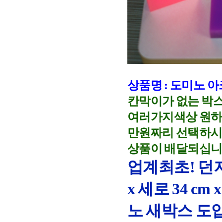
상품명 : 도미노 아
칸막이가 없는 박
여러가지색상 원하시
만원짜리 선택하시면
상품이 배달되십니
업계최초! 던져
x 세로 34 c
노 새박스 도입