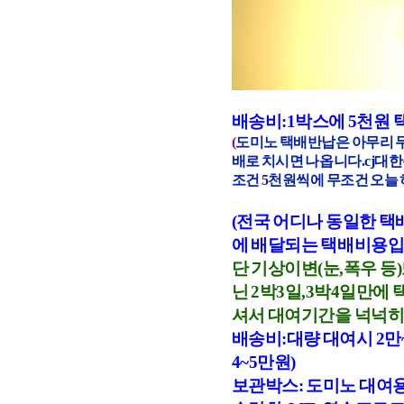
배송비:1박스에 5천원 
(
도미노 택배반납은 아무리 
배로 치시면 나옵니다.cj대
조건 5천원씩에 무조건 오늘
(전국 어디나 동일한 택
에 배달되는 택배비용입
단 기상이변(눈,폭우 등
닌 2박3일,3박4일만
셔서 대여기간을 넉넉히
배송비:대량 대여시 2만
4~5만원)
보관박스: 도미노 대여