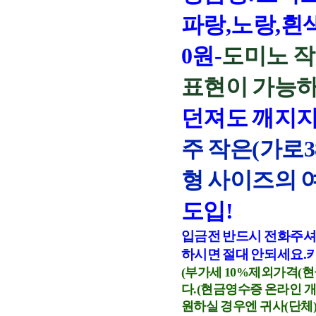
파랑,노랑,흰색
0원-
도미노 작
표현이 가능하
던져도 깨지지
주 작은(가로38
형 사이즈의 
도입!
입금전 반드시 전화주
하시면 절대 안되세요.
(부가세 10%제외가격(
다.(현금영수증 온라인 
원하실 경우엔 귀사(단체