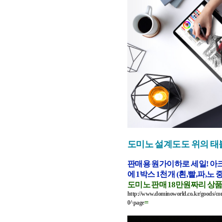
도미노 설계도도 위의 태
판매용 원가이하로 세일! 아크
에 1박스 1천개 (흰,빨,파,노
도미노 판매 18만원짜리 상
http://www.dominoworld.co.kr/goods/co
=
0^page