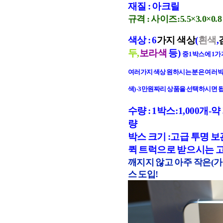
재질 : 아크릴
규격 : 사이즈:5.5×3.0×0.8
색상 : 6
가지 색상
(
흰색
,
두,
보라색
등)
중 1박스에 1
여러가지 색상 원하시는 분은 여러박
색) -3만원짜리 상품을 선택하시면 
수량 : 1박스:1,000개-
량
박스 크기 :고급 투명 보관
퀵 트럭으로 받으시는 
깨지지 않고 아주 작은(가로3
스 도입!