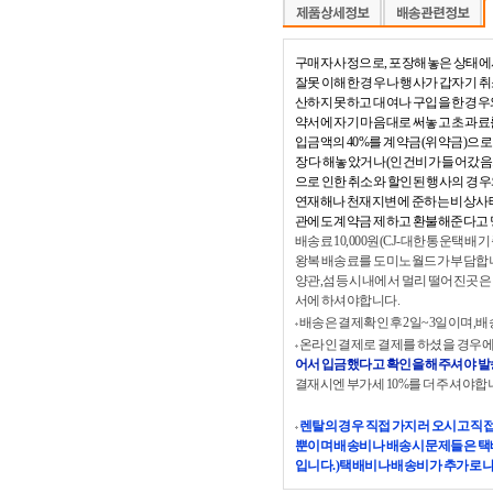
구매자 사정으로, 포장해놓은 상태에
잘못 이해한 경우나 행사가 갑자기 
산하지 못하고 대여나 구입을 한경우
약서에 자기 마음대로 써놓고 초과료를
입금액의 40%를 계약금(위약금)으로
장 다 해놓았거나(인건비가 들어갔음
으로 인한 취소와 할인된 행사의 경우
연재해나 천재지변에 준하는 비상사태
관에도 계약금 제하고 환불해준다고 
배송료 10,000원(CJ-대한통운택배
왕복 배송료를 도미노월드가 부담합니
양관,섬등 시내에서 멀리 떨어진곳은
서에 하셔야합니다.
배송은 결제확인후 2일~3일이며,배
온라인 결제로 결제를 하셨을 경우에
어서 입금했다고 확인을 해주셔야 발송
결재시엔 부가세 10%를 더 주셔야
렌탈의 경우 직접 가지러 오시고 직
뿐이며 배송비나 배송시 문제들은 택
입니다.)택배비나 배송비가 추가로 